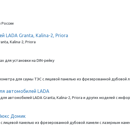
 России
LADA Granta, Kalina-2, Priora
a, Kalina-2, Priora
х для установки на DIN-рейку
ометра для сауны ТЭС с лицевой панелью из фрезерованной дубовой ла
для автомобилей LADA
ля автомобилей LADA Granta, Kalina-2, Priora и других моделей с ин
Люкс Домик
с лицевой панелью из фрезерованной дубовой ламели с лазерным нанес