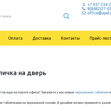
+7 937 234-
8(8482)27-0
office@apel.
Оплата
Доставка
Контакты
Прайс-лис
личка на дверь
нтов ещё на пороге офиса? Закажите у нас новые
зеркальные таблички
н
 табличками на зеркальной основе. В дизайне можно применять различ