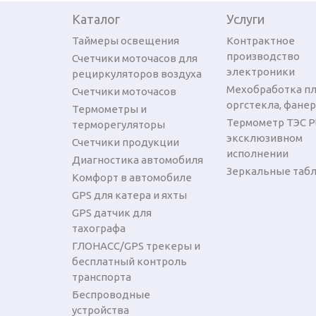
Каталог
Услуги
Таймеры освещения
Контрактное
производство
Счетчики моточасов для
электроники
рециркуляторов воздуха
Мехобработка пл
Счетчики моточасов
оргстекла, фане
Термометры и
Термометр ТЭС P
терморегуляторы
эксклюзивном
Счетчики продукции
исполнении
Диагностика автомобиля
Зеркальные таб
Комфорт в автомобиле
GPS для катера и яхты
GPS датчик для
тахографа
ГЛОНАСС/GPS трекеры и
бесплатный контроль
транспорта
Беспроводные
устройства