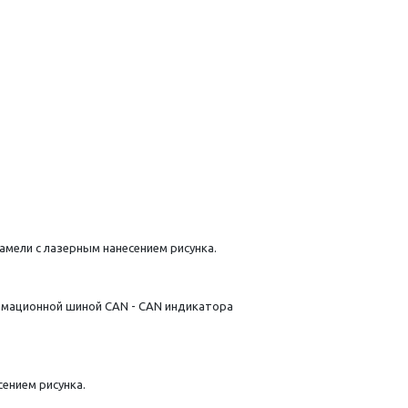
мели с лазерным нанесением рисунка.
формационной шиной CAN - CAN индикатора
ением рисунка.