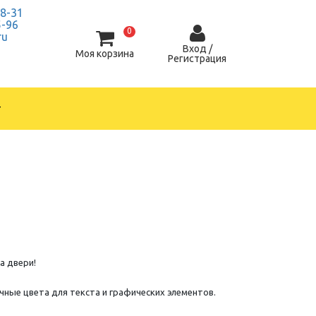
28-31
5-96
0
ru
Вход /
Моя корзина
Регистрация
т
а двери!
ные цвета для текста и графических элементов.