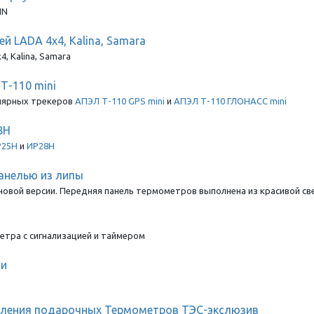
IN
 LADA 4x4, Kalina, Samara
, Kalina, Samara
Т-110 mini
улярных трекеров
АПЭЛ Т-110 GPS mini
и
АПЭЛ Т-110 ГЛОНАСС mini
8Н
Р25Н
и
ИР28Н
анелью из липы
овой версии. Передняя панель термометров выполнена из красивой св
тра с сигнализацией и таймером
ми
мления подарочных Термометров ТЭС-экслюзив