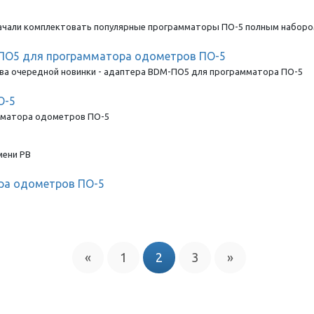
ачали комплектовать популярные программаторы ПО-5 полным наборо
ПО5 для программатора одометров ПО-5
тва очередной новинки - адаптера BDM-ПО5 для программатора ПО-5
О-5
амматора одометров ПО-5
мени РВ
ра одометров ПО-5
«
1
2
3
»