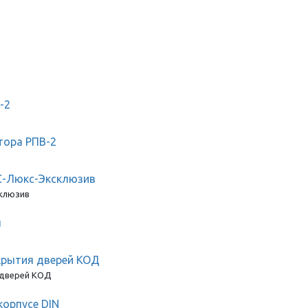
-2
тора РПВ-2
С-Люкс-Эксклюзив
клюзив
u
крытия дверей КОД
 дверей КОД
корпусе DIN