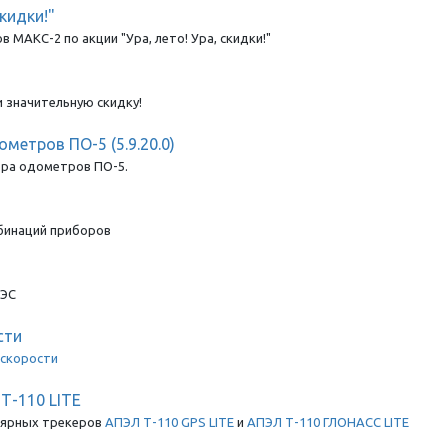
скидки!"
МАКС-2 по акции "Ура, лето! Ура, скидки!"
и значительную скидку!
етров ПО-5 (5.9.20.0)
ора одометров ПО-5.
мбинаций приборов
ТЭС
сти
 скорости
Т-110 LITE
лярных трекеров
АПЭЛ Т-110 GPS LITE
и
АПЭЛ Т-110 ГЛОНАСС LITE